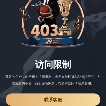
访问限制
尊敬的用户，由于相关法律限制，您所在地区无法访问J9产品，对
此造成的不便，我们深表歉意，您如有疑问请联系客服。
联系客服