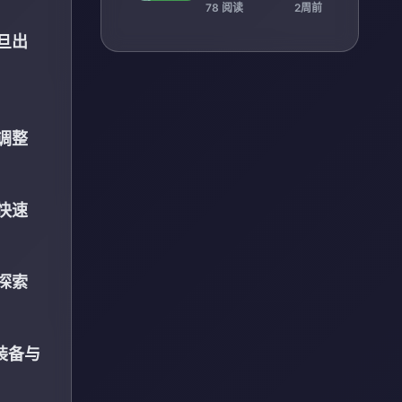
回顾十年风云争霸史
78 阅读
2周前
诗篇章
旦出
调整
快速
探索
装备与