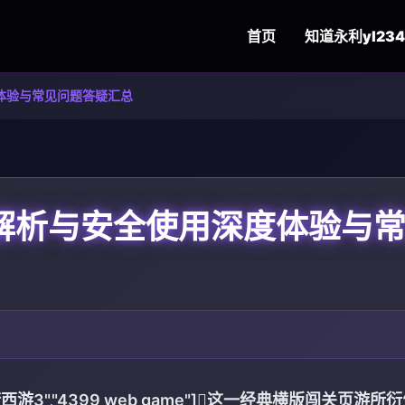
首页
知道
永利yl234
体验与常见问题答疑汇总
解析与安全使用深度体验与
"造梦西游3","4399 web game"]这一经典横版闯关页游所