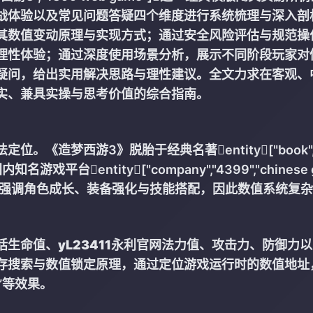
战体验以及常见问题答疑四个维度进行系统梳理与深入剖
其数值变动原理与实现方式；通过安全风险评估与规范操
理性体验；通过深度使用场景分析，展示不同阶段玩家对
疑问，给出实用解决思路与理性建议。全文力求在客观、
实、兼具实操与思考价值的综合指南。
《造梦西游3》脱胎于经典名著entity["book",
内知名游戏平台entity["company","4399","chinese
核心，强调角色成长、装备强化与技能搭配，因此数值系统复
。
括生命值、
yL23411永利官网
法力值、攻击力、防御力以
存搜索与数值锁定原理，通过定位游戏运行时的数值地址
”等效果。