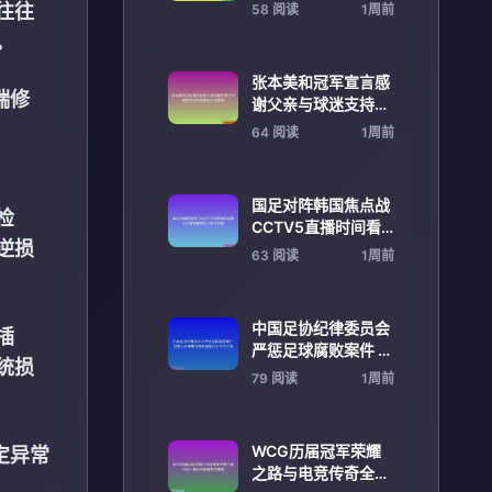
指南助你轻松打造最
往往
58 阅读
1周前
强召唤兽阵容
。
张本美和冠军宣言感
端修
谢父亲与球迷支持终
圆梦夺冠时刻感动全
64 阅读
1周前
场荣耀
国足对阵韩国焦点战
检
CCTV5直播时间看
逆损
点全解析阵容战术胜
63 阅读
1周前
负预测
中国足协纪律委员会
插
严惩足球腐败案件 涉
统损
案人员遭重罚推动清
79 阅读
1周前
除行业不正之风
WCG历届冠军荣耀
定异常
之路与电竞传奇全景