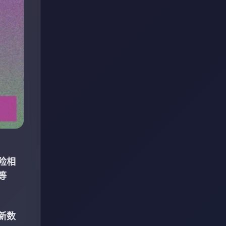
险相
等
新数