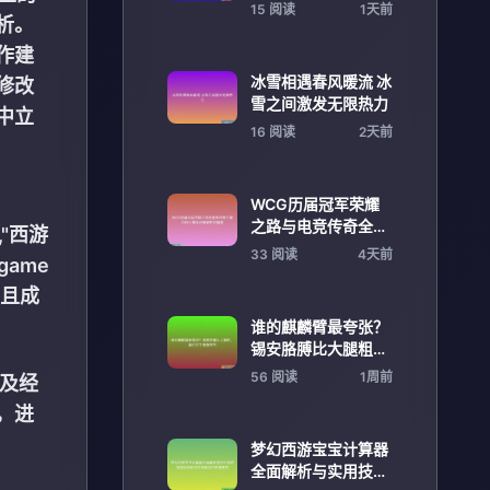
箭新星阿门汤普森
15 阅读
1天前
析。
作建
冰雪相遇春风暖流 冰
修改
雪之间激发无限热力
中立
16 阅读
2天前
WCG历届冠军荣耀
之路与电竞传奇全景
"西游
回顾十年风云争霸史
33 阅读
4天前
 game
诗篇章
杂且成
谁的麒麟臂最夸张？
锡安胳膊比大腿粗，
奥尼尔手臂像充气
56 阅读
1周前
及经
，进
梦幻西游宝宝计算器
全面解析与实用技巧