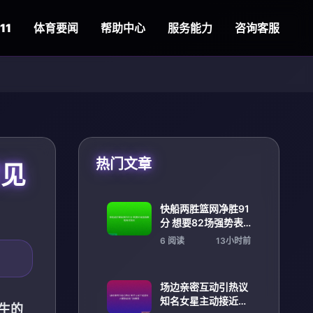
11
体育要闻
帮助中心
服务能力
咨询客服
热门文章
常见
快船两胜篮网净胜91
分 想要82场强势表
现再迎挑战
6 阅读
13小时前
场边亲密互动引热议
知名女星主动接近火
衍生的