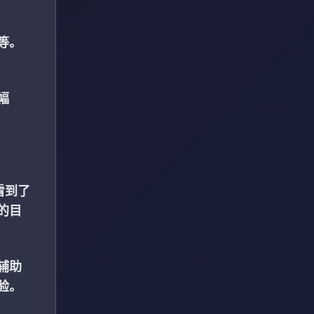
等。
幅
看到了
的目
辅助
验。