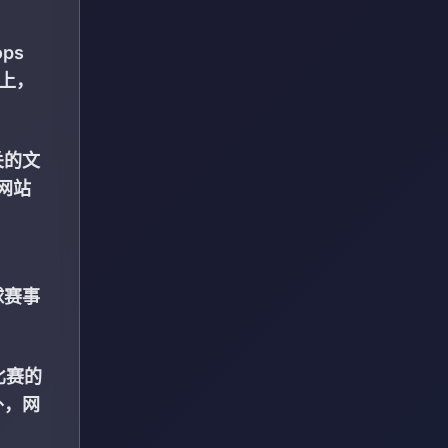
ps
机上，
关的文
网站
球赛事
比赛的
外，网