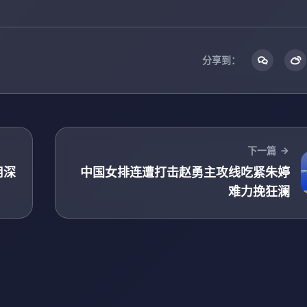
分享到：
下一篇
用深
中国女排连遭打击赵勇主攻线吃紧朱婷
难力挽狂澜