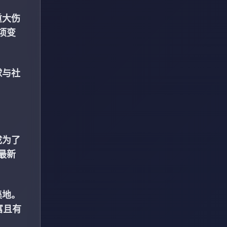
重大伤
项变
球与社
成为了
最新
集地。
富且有