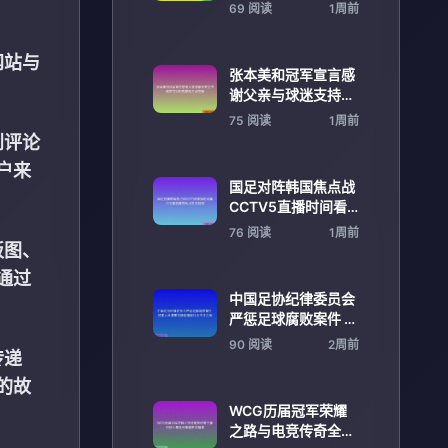
指南助你轻松打造最
69 阅读
1周前
强召唤兽阵容
网站与
张本美和冠军宣言感
谢父亲与球迷支持终
圆梦夺冠时刻感动全
75 阅读
1周前
场荣耀
到评论
户来
国足对阵韩国焦点战
CCTV5直播时间看
点全解析阵容战术胜
76 阅读
1周前
负预测
板图、
通过
中国足协纪律委员会
严惩足球腐败案件 涉
案人员遭重罚推动清
90 阅读
2周前
传递
除行业不正之风
的故
WCG历届冠军荣耀
之路与电竞传奇全景