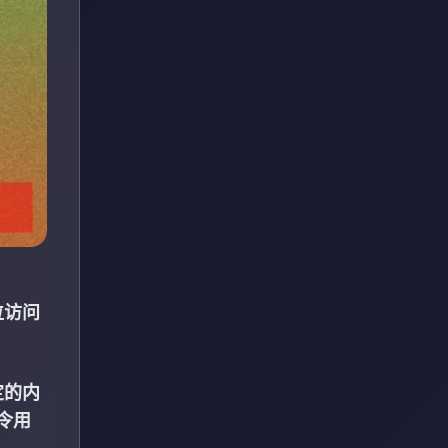
位访问
定的内
令用