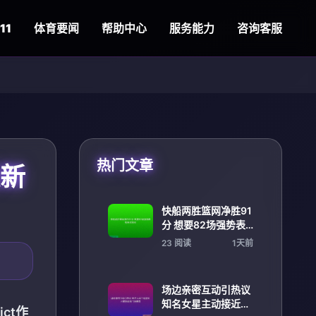
11
体育要闻
帮助中心
服务能力
咨询客服
热门文章
最新
快船两胜篮网净胜91
分 想要82场强势表
现再迎挑战
23 阅读
1天前
场边亲密互动引热议
知名女星主动接近火
ct作