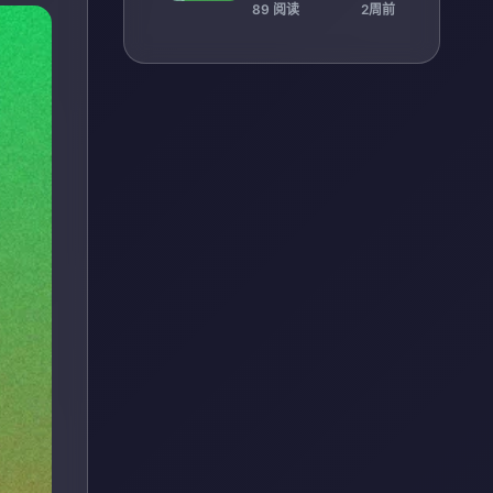
回顾十年风云争霸史
89 阅读
2周前
诗篇章