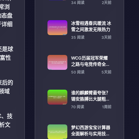
箭新星阿门汤普森
34 阅读
2天前
常浏
动态盘
冰雪相遇春风暖流 冰
开详细
雪之间激发无限热力
35 阅读
3天前
还是球
富性
WCG历届冠军荣耀
之路与电竞传奇全景
回顾十年风云争霸史
50 阅读
5天前
诗篇章
束后的
领域
谁的麒麟臂最夸张？
锡安胳膊比大腿粗，
奥尼尔手臂像充气
70 阅读
1周前
术、技
析文
梦幻西游宝宝计算器
全面解析与实用技巧